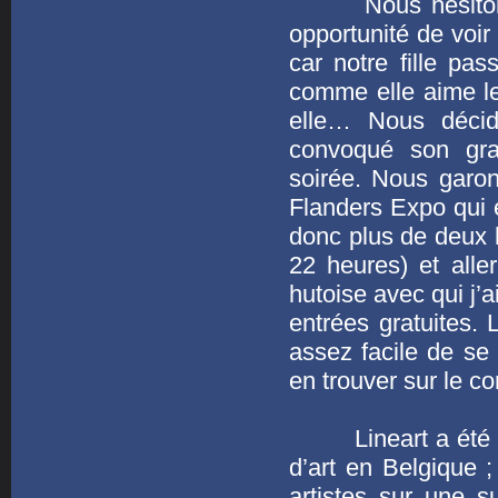
Nous hésitons à 
opportunité de voir
car notre fille p
comme elle aime le
elle… Nous déci
convoqué son gra
soirée. Nous garon
Flanders Expo qui e
donc plus de deux h
22 heures) et alle
hutoise avec qui j’
entrées gratuites.
assez facile de s
en trouver sur le co
Lineart a été fon
d’art en Belgique ;
artistes sur une s