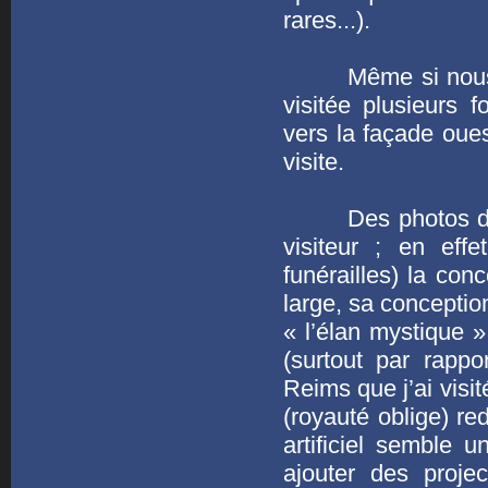
rares...).
Même si nous ne 
visitée plusieurs 
vers la façade oues
visite.
Des photos de gra
visiteur ; en eff
funérailles) la con
large, sa conception
« l’élan mystique »
(surtout par rapp
Reims que j’ai visit
(royauté oblige) red
artificiel semble
ajouter des proje