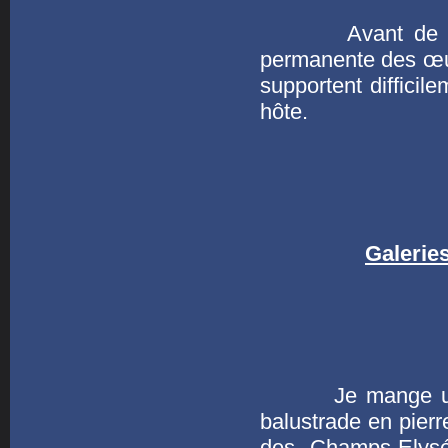
Avant de quitte
permanente des œuv
supportent difficil
hôte.
Galerie
Je mange un san
balustrade en pierr
des Champs-Elysé