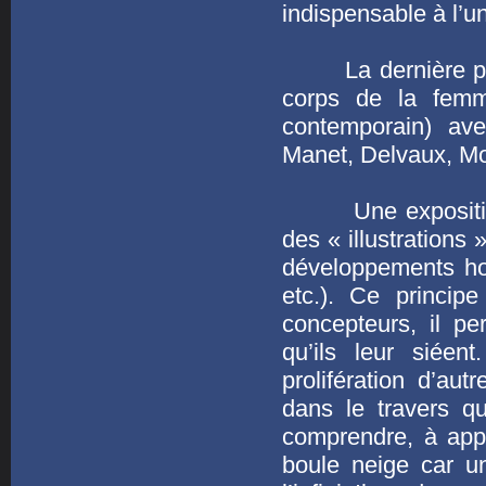
indispensable à l’u
La dernière parti
corps de la femme
contemporain) av
Manet, Delvaux, Mo
Une exposition tr
des « illustrations
développements ho
etc.). Ce princip
concepteurs, il p
qu’ils leur siéen
prolifération d’a
dans le travers q
comprendre, à appr
boule neige car u