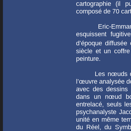
cartographie (il
composé de 70 cart
Eric-Emmanuel S
esquissent fugiti
d’époque diffusée 
siècle et un coffr
peinture.
Les nœuds dans l
l’œuvre analysée 
avec des dessins 
dans un nœud bo
entrelacé, seuls l
psychanalyste Jacq
unité en même temps
du Réel, du Symbo