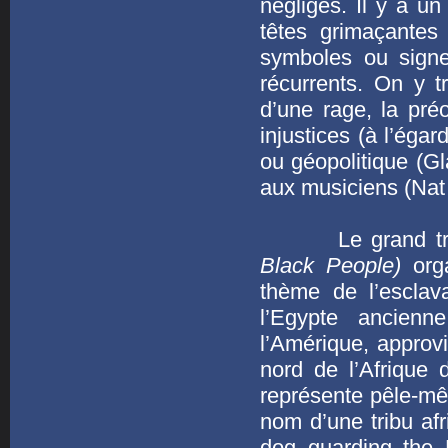
négligés. Il y a un
têtes grimaçantes
symboles ou signe
récurrents. On y t
d’une rage, la pré
injustices (à l’éga
ou géopolitique (G
aux musiciens (Nat 
Le grand trypt
Black People)
orga
thème de l’esclava
l’Egypte ancienn
l’Amérique, approvi
nord de l’Afrique 
représente pêle-mê
nom d’une tribu af
dog guarding the 