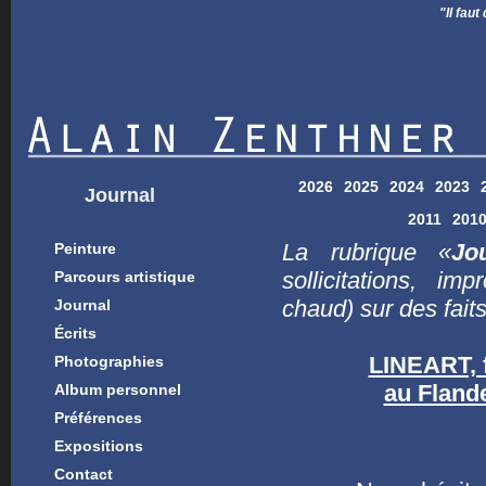
"Il faut que la pe
2026
2025
2024
2023
Journal
2011
201
La rubrique «
Jo
Peinture
sollicitations, i
Parcours artistique
chaud) sur des faits
Journal
Écrits
LINEART, f
Photographies
au Fland
Album personnel
Préférences
Expositions
Contact