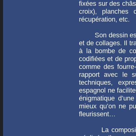
fixées sur des châ
croix), planches
récupération, etc.
Son dessin est br
et de collages. Il t
à la bombe de cou
codifiées et de pro
comme des fourre-t
rapport avec le s
techniques, expr
espagnol ne facilit
énigmatique d’une
mieux qu’on ne pui
fleurissent…
La composition e