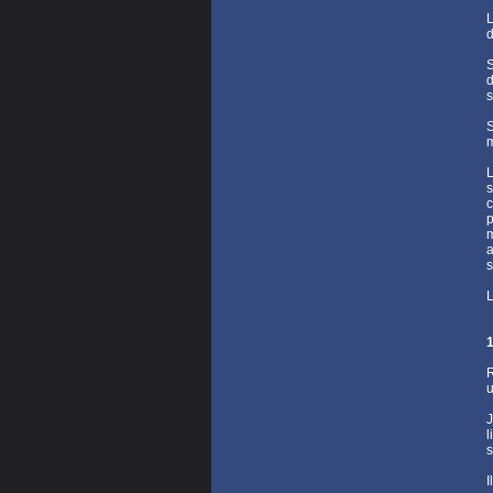
L
d
d
s
m
L
s
c
p
m
a
s
L
1
R
u
J
l
s
I