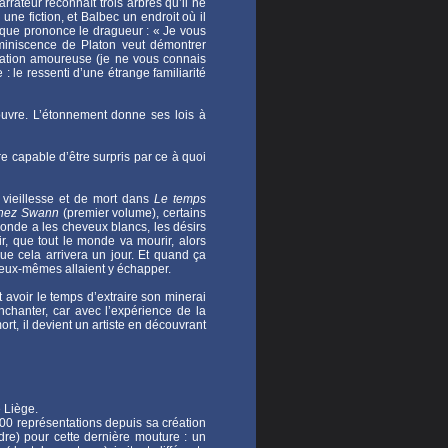
rrateur reconnaît trois arbres qu’il ne
ne fiction, et Balbec un endroit où il
ue que prononce le dragueur : « Je vous
éminiscence de Platon veut démontrer
umination amoureuse (je ne vous connais
: le ressenti d’une étrange familiarité
ouvre. L’étonnement donne ses lois à
re capable d’être surpris par ce à quoi
 vieillesse et de mort dans
Le temps
chez Swann
(premier volume), certains
monde a les cheveux blancs, les désirs
r, que tout le monde va mourir, alors
ue cela arrivera un jour. Et quand ça
si eux-mêmes allaient y échapper.
eut avoir le temps d’extraire son minerai
l’enchanter, car avec l’expérience de la
mort, il devient un artiste en découvrant
 Liège.
00 représentations depuis sa création
dre) pour cette dernière mouture : un