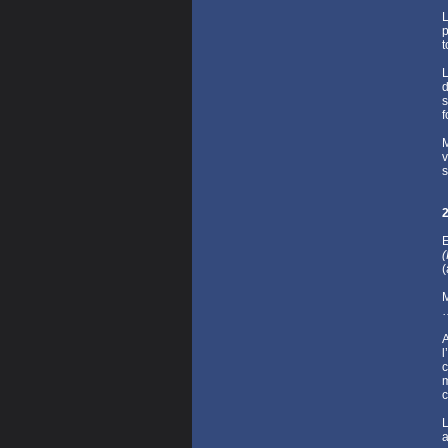
L
p
t
L
d
s
f
M
v
s
(
(
M
…
A
l
c
m
c
L
a