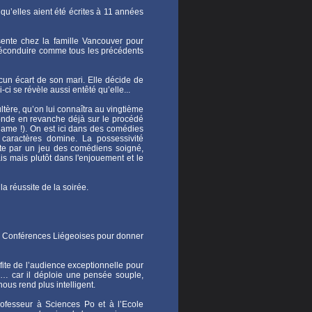
qu’elles aient été écrites à 11 années
nte chez la famille Vancouver pour
l’éconduire comme tous les précédents
cun écart de son mari. Elle décide de
ci se révèle aussi entêté qu’elle...
tère, qu’on lui connaîtra au vingtième
onde en revanche déjà sur le procédé
dame !). On est ici dans des comédies
 caractères domine. La possessivité
ate par un jeu des comédiens soigné,
ais mais plutôt dans l'enjouement et le
a réussite de la soirée.
s Conférences Liégeoises pour donner
fite de l’audience exceptionnelle pour
ard… car il déploie une pensée souple,
ous rend plus intelligent.
ofesseur à Sciences Po et à l’Ecole