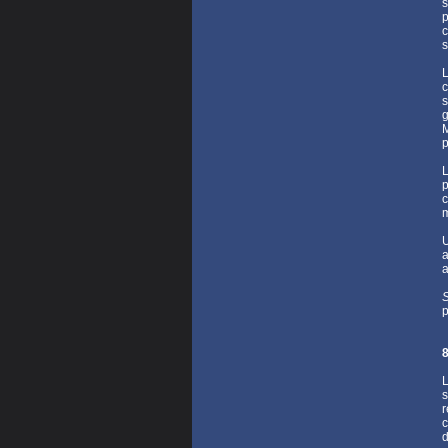
s
p
c
s
L
c
s
g
M
p
L
p
c
m
U
a
a
S
p
8
L
s
r
d