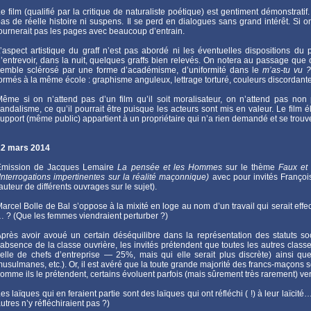
e film (qualifié par la critique de naturaliste poétique) est gentiment démonstrat
as de réelle histoire ni suspens. Il se perd en dialogues sans grand intérêt. Si o
ournerait pas les pages avec beaucoup d’entrain.
’aspect artistique du graff n’est pas abordé ni les éventuelles dispositions du 
’entrevoir, dans la nuit, quelques graffs bien relevés. On notera au passage que ce
emble sclérosé par une forme d’académisme, d’uniformité dans le
m’as-tu vu ?
ormés à la même école : graphisme anguleux, lettrage torturé, couleurs discordan
ême si on n’attend pas d’un film qu’il soit moralisateur, on n’attend pas non
andalisme, ce qu’il pourrait être puisque les acteurs sont mis en valeur. Le film
upport (même public) appartient à un propriétaire qui n’a rien demandé et se trouv
22 mars 2014
Emission de Jacques Lemaire
La pensée et les Hommes
sur le thème
Faux et 
Interrogations impertinentes sur la réalité maçonnique)
avec pour invités Françoi
auteur de différents ouvrages sur le sujet).
arcel Bolle de Bal s’oppose à la mixité en loge au nom d’un travail qui serait eff
 ? (Que les femmes viendraient perturber ?)
près avoir avoué un certain déséquilibre dans la représentation des statuts so
’absence de la classe ouvrière, les invités prétendent que toutes les autres cla
elle de chefs d’entreprise — 25%, mais qui elle serait plus discrète) ainsi qu
usulmanes, etc.). Or, il est avéré que la toute grande majorité des francs-maçons 
omme ils le prétendent, certains évoluent parfois (mais sûrement très rarement) ve
es laïques qui en feraient partie sont des laïques qui ont réfléchi ( !) à leur laïci
utres n’y réfléchiraient pas ?)