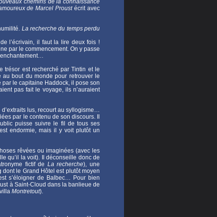
ouveaux chemins de la connaissance
 amoureux de Marcel Proust
écrit avec
umilité.
La recherche du temps perdu
l’écrivain, il faut la lire deux fois !
termine par le commencement. On y passe
n réenchantement…
trésor est recherché par Tintin et le
ge au bout du monde pour retrouver le
é par le capitaine Haddock, il pose son
aient pas fait le voyage, ils n’auraient
d’extraits lus, recourt au syllogisme…
iées par le contenu de son discours. Il
blic puisse suivre le fil de tous ses
t endormie, mais il y voit plutôt un
s choses rêvées ou imaginées (avec les
 qu’il la voit). Il déconseille donc de
atronyme fictif de
La recherche
), une
 dont le Grand Hôtel est plutôt moyen
c’est s’éloigner de Balbec… Pour bien
roust à Saint-Cloud dans la banlieue de
villa
Montretout
).