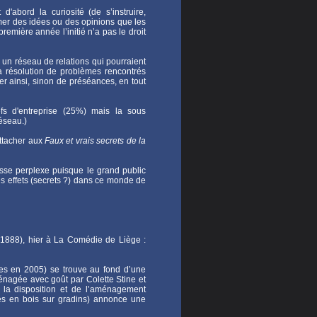
d'abord la curiosité (de s’instruire,
rimer des idées ou des opinions que les
emière année l’initié n’a pas le droit
r un réseau de relations qui pourraient
r la résolution de problèmes rencontrés
cier ainsi, sinon de préséances, en tout
fs d'entreprise (25%) mais la sous
réseau.)
attacher aux
Faux et vrais secrets de la
sse perplexe puisque le grand public
ses effets (secrets ?) dans ce monde de
1888), hier à La Comédie de Liège :
es en 2005) se trouve au fond d’une
nagée avec goût par Colette Stine et
 la disposition et de l’aménagement
les en bois sur gradins) annonce une