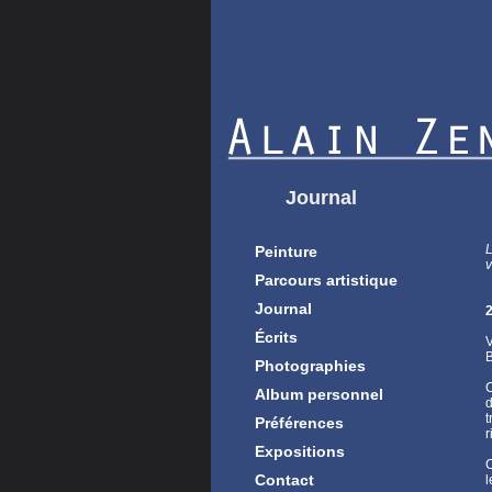
Journal
L
Peinture
v
Parcours artistique
Journal
2
Écrits
B
Photographies
C
Album personnel
d
t
Préférences
r
Expositions
C
Contact
l