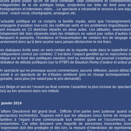
uccès grand public qu’on ne peut contester. Sept comédiens et comédiennes (d
rotagonistes de la vie politique belge, projections sur toile de fond pour p
horégraphies et interviews vidéo… Le spectacle a nécessité le recours à une éq
cène : coach vocal, chorégraphe, arrangeur, etc.
’actualité politique en ce compris la famille royale, ainsi que l’enseignement
ompagnie d’aviation low-cost, les certificats verts et les problèmes linguistiqu
ont évoqués en 23 sketches répartis en deux actes. Les attitudes, expressions,
lobalement été bien observés mais les imitations ne valent pas celles d’autres i
anquent le panache, l'insistance et l'exacerbation de certains tics de langage
arviennent donc qu’à faire sourire sans jamais déclencher le rire franc.
es dialogues écrits avec un sens certain de la repartie reste dans le superficiel et
olitiquement correct (un comble). C’est donc l’aspect gentillet qu’on reprochera
ritique sur le fond des politiques menées, bref sa neutralité qui pourrait s’explique
édiateur de débats politiques (sur la RTBF) de Bauduin Remy (l’auteur et acteur pr
n spectacle qui ne provoque aucun commentaire, aucune réflexion, aucun débat à 
ssisté à un spectacle de fin d’études amélioré (pris en charge techniquement
gréable, sans plus (ne valant pas le prix demandé).
ois Belge et tais-toi !
ressort au final comme l’assertion la plus incisive du spectac
lus) au ton annoncé dans son intitulé.
 janvier 2014
’affaire Dieudonné fait grand bruit... Difficile d’en parler avec justesse quand 
pectacle(s) incriminé(s). Toujours est-il que les attaques (sous forme de moqueri
épétées à l’égard d’une communauté tout entière (juive en l’occurrence), si 
condamnées. Car elles blessent une majorité de personnes innocentes (non
’expression doit être protégée et dès lors, la mesure d’interdiction de représenta