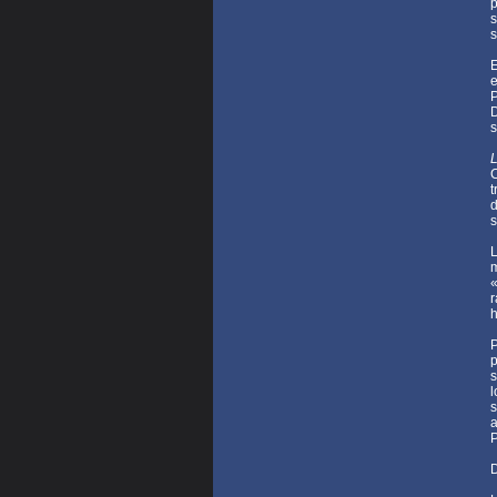
p
s
s
E
e
P
D
s
t
d
s
L
m
«
r
h
P
p
s
l
s
a
D