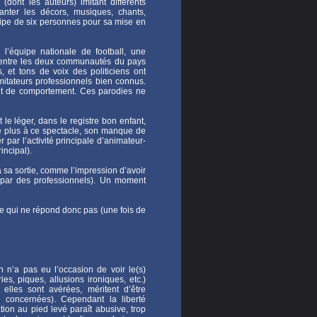
ont les auteurs) imitant différents
lanter les décors, musiques, chants,
uipe de six personnes pour sa mise en
, l’équipe nationale de football, une
es entre les deux communautés du pays
 et tons de voix des politiciens ont
mitateurs professionnels bien connus.
 et de comportement. Ces parodies ne
 le léger, dans le registre bon enfant,
 le plus à ce spectacle, son manque de
r par l’activité principale d’animateur-
incipal).
sa sortie, comme l’impression d’avoir
 par des professionnels). Un moment
le qui ne répond donc pas (une fois de
on n’a pas eu l’occasion de voir le(s)
es, piques, allusions ironiques, etc.)
elles sont avérées, méritent d’être
 concernées). Cependant la liberté
tion au pied levé paraît abusive, trop