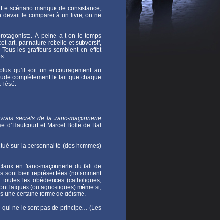
if. Le scénario manque de consistance,
n devait le comparer à un livre, on ne
protagoniste. À peine a-t-on le temps
t art, par nature rebelle et subversif,
Tous les graffeurs semblent en effet
tes…
 plus qu’il soit un encouragement au
 élude complètement le fait que chaque
e lésé.
vrais secrets de la franc-maçonnerie
se d’Hautcourt et Marcel Bolle de Bal
ectué sur la personnalité (des hommes)
ciaux en franc-maçonnerie du fait de
sses sont bien représentées (notamment
e toutes les obédiences (catholiques,
sont laïques (ou agnostiques) même si,
rs une certaine forme de déisme.
té… qui ne le sont pas de principe… (Les