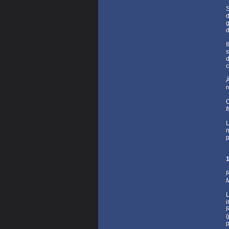
S
d
g
d
I
s
d
c
r
O
f
L
n
p
1
R
L
i
(
p