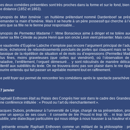
es deux comédies présentées sont très proches dans la forme et sur le fond, bien 
e distance (1852 et 1863).
Synopsis de
Mon Isménie
: un huitième prétendant nommé Dardenboef se prése
emander la main d’Isménie. Mais il se heurte à un père possessif qui cherche à 
ans que sa fille ne le tienne pour responsable...
Synopsis de
Permettez Madame !
: Mme Bonacieux aime à diriger et ne tolère au
arier sa fille Céleste au jeune Henri que son oncle Léon vient présenter. Mais celui-
e vaudeville d’Eugène Labiche n’emploie pas encore l’argument principal de l’adul
iècle, échelonné de rebondissements ponctués de portes qui claquent mais se f
lassique de la répétition de situation et de mots ou d’expressions (Permettez Ma
lus fines, moins graveleuses (que celles qui viendront), où l’observation de
aladive, l’entêtement, l’orgueil démesuré… y sont ridiculisés de manière délic
ttentif aux subtilités du texte. On ne trouvera donc pas son plaisir dans le rire ép
ourire entendu qui fait passer un agréable moment tout en raffinement.
e petit foyer qui permet de rencontrer les comédiens après le spectacle parachève l
7 janvier
aphaël Enthoven était au Palais des Congrès hier soir dans le cadre des Grande
ne conférence intitulée : « Proust ou l’art du réenchantement ».
acques Dubois, professeur à l’université de Liège, chargé de sa présentation, pro
ivrer un aperçu de ses cours : il conseille de lire Proust ni trop tôt… ni trop t
ubtile, une dialectique particulière qui nous oblige à nous hausser à sa hauteur et n
l présente ensuite Raphaël Enthoven comme un militant de la philosophie : pr