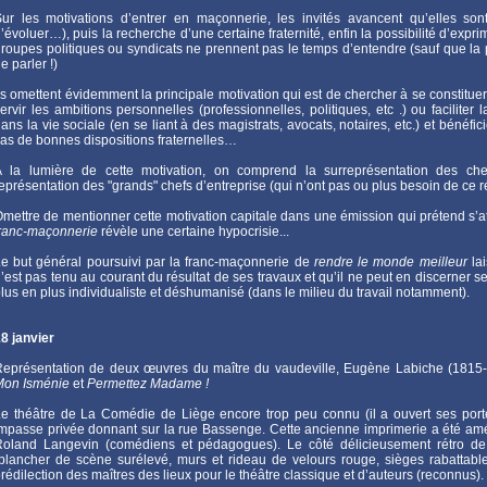
ur les motivations d’entrer en maçonnerie, les invités avancent qu’elles sont 
’évoluer…), puis la recherche d’une certaine fraternité, enfin la possibilité d’exp
roupes politiques ou syndicats ne prennent pas le temps d’entendre (sauf que la pr
e parler !)
ls omettent évidemment la principale motivation qui est de chercher à se constitue
ervir les ambitions personnelles (professionnelles, politiques, etc .) ou facilite
ans la vie sociale (en se liant à des magistrats, avocats, notaires, etc.) et bénéfi
as de bonnes dispositions fraternelles…
À la lumière de cette motivation, on comprend la surreprésentation des che
eprésentation des "grands" chefs d’entreprise (qui n’ont pas ou plus besoin de ce 
mettre de mentionner cette motivation capitale dans une émission qui prétend s’
ranc-maçonnerie
révèle une certaine hypocrisie...
e but général poursuivi par la franc-maçonnerie de
rendre le monde meilleur
lai
’est pas tenu au courant du résultat de ses travaux et qu’il ne peut en discerner 
lus en plus individualiste et déshumanisé (dans le milieu du travail notamment).
8 janvier
eprésentation de deux œuvres du maître du vaudeville, Eugène Labiche (1815-
Mon Isménie
et
Permettez Madame !
e théâtre de La Comédie de Liège encore trop peu connu (il a ouvert ses port
mpasse privée donnant sur la rue Bassenge. Cette ancienne imprimerie a été amé
Roland Langevin (comédiens et pédagogues). Le côté délicieusement rétro de
plancher de scène surélevé, murs et rideau de velours rouge, sièges rabattab
rédilection des maîtres des lieux pour le théâtre classique et d’auteurs (reconnus).