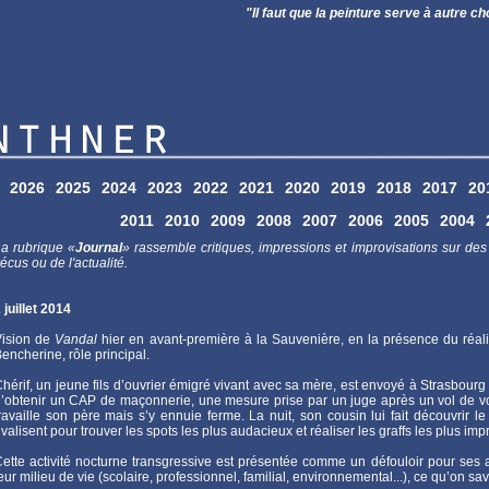
"Il faut que la peinture serve à autre chose qu
2026
2025
2024
2023
2022
2021
2020
2019
2018
2017
20
2011
2010
2009
2008
2007
2006
2005
2004
a rubrique «
Journal
» rassemble critiques, impressions et improvisations sur des 
écus ou de l'actualité.
 juillet 2014
Vision de
Vandal
hier en avant-première à la Sauvenière, en la présence du réali
encherine, rôle principal.
hérif, un jeune fils d’ouvrier émigré vivant avec sa mère, est envoyé à Strasbourg
’obtenir un CAP de maçonnerie, une mesure prise par un juge après un vol de voit
ravaille son père mais s’y ennuie ferme. La nuit, son cousin lui fait découvrir
ivalisent pour trouver les spots les plus audacieux et réaliser les graffs les plus im
ette activité nocturne transgressive est présentée comme un défouloir pour ses a
eur milieu de vie (scolaire, professionnel, familial, environnemental...), ce qu’on sa