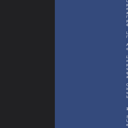
L
p
n
a
l
p
d
L
A
o
r
p
s
q
a
C
i
v
l
1
S
U
e