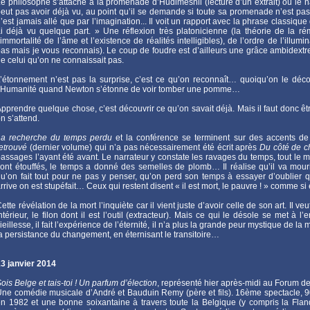
e philosophe s’attache à la promenade d’Hudimesnil (lecture d’un extrait) où le na
eut pas avoir déjà vu, au point qu’il se demande si toute sa promenade n’est pas u
’est jamais allé que par l’imagination... Il voit un rapport avec la phrase classiq
i déjà vu quelque part. » Une réflexion très platonicienne (la théorie de la r
’immortalité de l’âme et l’existence de réalités intelligibles), de l’ordre de l’ill
as mais je vous reconnais). Le coup de foudre est d’ailleurs une grâce ambidextre 
e celui qu’on ne connaissait pas.
’étonnement n’est pas la surprise, c’est ce qu’on reconnaît… quoiqu’on le déc
l’Humanité quand Newton s’étonne de voir tomber une pomme…
pprendre quelque chose, c’est découvrir ce qu’on savait déjà. Mais il faut donc êt
n s’attend.
La recherche du temps perdu
et la conférence se terminent sur des accents de
etrouvé
(dernier volume) qui n’a pas nécessairement été écrit après
Du côté de 
assages l’ayant été avant. Le narrateur y constate les ravages du temps, tout le 
ont étouffés, le temps a donné des semelles de plomb… Il réalise qu’il va mouri
u’on fait tout pour ne pas y penser, qu’on perd son temps à essayer d’oublier q
rrive on est stupéfait… Ceux qui restent disent « il est mort, le pauvre ! » comme 
ette révélation de la mort l’inquiète car il vient juste d’avoir celle de son art. Il v
ntérieur, le filon dont il est l’outil (extracteur). Mais ce qui le désole se met à 
ieillesse, il fait l’expérience de l’éternité, il n’a plus la grande peur mystique de la 
a persistance du changement, en éternisant le transitoire…
3 janvier 2014
ois Belge et tais-toi ! Un parfum d’élection
, représenté hier après-midi au Forum de
ne comédie musicale d’André et Bauduin Remy (père et fils). 16ème spectacle, 9
n 1982 et une bonne soixantaine à travers toute la Belgique (y compris la Flan