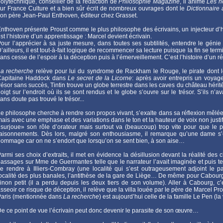
olytechnique, conseiller de la rédaction de
Philosophie Magazine
, il anime
Les n
ur France Culture et a bien sûr écrit de nombreux ouvrages dont le
Dictionnaire
on père Jean-Paul Enthoven, éditeur chez Grasset.
nthoven présente Proust comme le plus philosophe des écrivains, un injecteur d’h
st l’histoire d’un apprentissage : Marcel devient écrivain.
our l’apprécier à sa juste mesure, dans toutes ses subtilités, entendre le génie de 
’ailleurs, il est tout-à-fait logique de recommencer sa lecture puisque la fin se 
ans cesse de l’espoir à la déception puis à l’émerveillement. C’est l’histoire d’u
La recherche
relève pour lui du syndrome de Rackham le Rouge, le pirate dont le 
Capitaine Haddock dans
Le secret de la Licorne
: après avoir entrepris un voya
résor sans succès, Tintin trouve un globe terrestre dans les caves du château hérit
oigt sur l’endroit où ils se sont rendus et le globe s’ouvre sur le trésor. S’ils n’av
ans doute pas trouvé le trésor...
e philosophe cherche à rendre son propos vivant, s’exalte dans sa réflexion mêlée 
ais avec une emphase et des variations dans le ton et la hauteur de voix non justif
surjoue» son rôle d’orateur mais surtout va (beaucoup) trop vite pour que le pu
aisonnements. Dès lors, malgré son enthousiasme, il remarque qu’une dame s’es
ommage car on ne s’endort que lorsqu’on se sent bien, à son aise…
armi ses choix d’extraits, il met en évidence la désillusion devant la réalité de
assages sur Mme de Guermantes telle que le narrateur l’avait imaginée et puis telle
e rendre à Illiers-Combray (une localité qui s’est outrageusement adjoint le p
ocalité des plus banales, l’antithèse de la gare de Liège… De même pour Cabourg
inon petit (il a perdu depuis les deux tiers de son volume). Aller à Cabourg, 
sseoir ce risque de déception, il relève que la villa louée par le père de Marcel P
Paris (mentionnée dans
La recherche
) est aujourd’hui celle de la famille Le Pen (la 
e ce point de vue l’écrivain peut donc devenir le parasite de son œuvre…